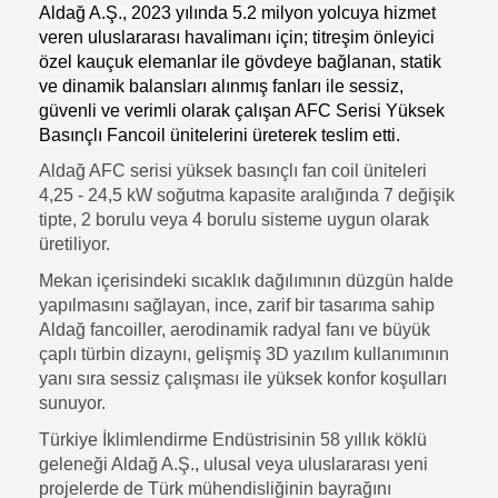
Aldağ A.Ş., 2023 yılında 5.2 milyon yolcuya hizmet
veren uluslararası havalimanı için; titreşim önleyici
özel kauçuk elemanlar ile gövdeye bağlanan, statik
ve dinamik balansları alınmış fanları ile sessiz,
güvenli ve verimli olarak çalışan AFC Serisi Yüksek
Basınçlı Fancoil ünitelerini üreterek teslim etti.
Aldağ AFC serisi yüksek basınçlı fan coil üniteleri
4,25 - 24,5 kW soğutma kapasite aralığında 7 değişik
tipte, 2 borulu veya 4 borulu sisteme uygun olarak
üretiliyor.
Mekan içerisindeki sıcaklık dağılımının düzgün halde
yapılmasını sağlayan, ince, zarif bir tasarıma sahip
Aldağ fancoiller, aerodinamik radyal fanı ve büyük
çaplı türbin dizaynı, gelişmiş 3D yazılım kullanımının
yanı sıra sessiz çalışması ile yüksek konfor koşulları
sunuyor.
Türkiye İklimlendirme Endüstrisinin 58 yıllık köklü
geleneği Aldağ A.Ş., ulusal veya uluslararası yeni
projelerde de Türk mühendisliğinin bayrağını