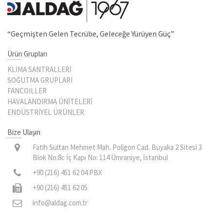
“Geçmişten Gelen Tecrübe, Geleceğe Yürüyen Güç”
Ürün Grupları
KLİMA SANTRALLERİ
SOĞUTMA GRUPLARI
FANCOILLER
HAVALANDIRMA ÜNİTELERİ
ENDÜSTRİYEL ÜRÜNLER
Bize Ulaşın
Fatih Sultan Mehmet Mah. Poligon Cad. Buyaka 2 Sitesi 3
Blok No:8c İç Kapı No: 114 Ümraniye, İstanbul
+90 (216) 451 62 04 PBX
+90 (216) 451 62 05
info@aldag.com.tr