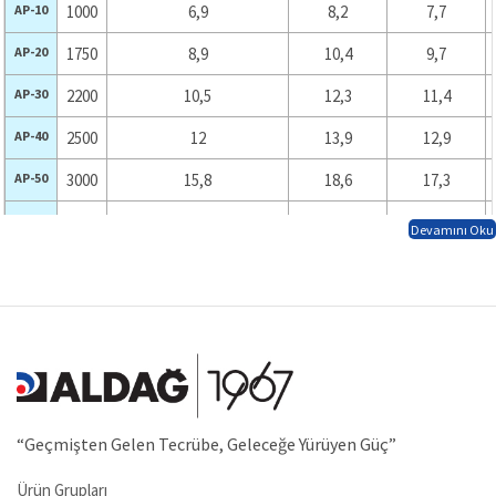
AP-10
1000
6,9
8,2
7,7
AP-20
1750
8,9
10,4
9,7
AP-30
2200
10,5
12,3
11,4
AP-40
2500
12
13,9
12,9
AP-50
3000
15,8
18,6
17,3
AP-55
3500
17,3
20,2
18,7
Devamını Oku
AP-60
4500
20,3
23,6
21,9
“Geçmişten Gelen Tecrübe, Geleceğe Yürüyen Güç”
Ürün Grupları