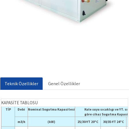
Teknik Özellikler
Genel Özellikler
KAPASİTE TABLOSU
TİP
Debi
Nominal Sogutma Kapasitesi
Kule suyu sıcaklıgı ve YT. sı
göre cihaz Sogutma Kapasit
m3/h
(kW)
25/30-YT 20°C
30/35-YT 24°C