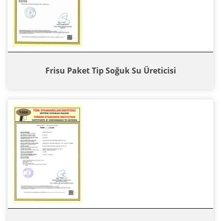
Frisu Paket Tip Soğuk Su Üreticisi